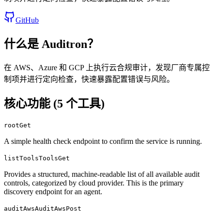
GitHub
什么是
Auditron
？
在 AWS、Azure 和 GCP 上执行云合规审计，发现厂商专属控
制项并进行定向检查，快速暴露配置错误与风险。
核心功能 (
5
个工具)
rootGet
A simple health check endpoint to confirm the service is running.
listToolsToolsGet
Provides a structured, machine-readable list of all available audit
controls, categorized by cloud provider. This is the primary
discovery endpoint for an agent.
auditAwsAuditAwsPost