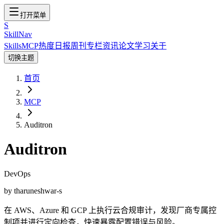
打开菜单
S
SkillNav
Skills
MCP
热度
日报
周刊
专栏
资讯
论文
学习
关于
切换主题
首页
MCP
Auditron
Auditron
DevOps
by
tharuneshwar-s
在 AWS、Azure 和 GCP 上执行云合规审计，发现厂商专属控
制项并进行定向检查，快速暴露配置错误与风险。