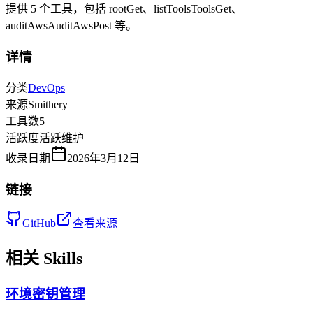
提供
5
个工具，包括
rootGet、listToolsToolsGet、
auditAwsAuditAwsPost
等
。
详情
分类
DevOps
来源
Smithery
工具数
5
活跃度
活跃维护
收录日期
2026年3月12日
链接
GitHub
查看来源
相关 Skills
环境密钥管理