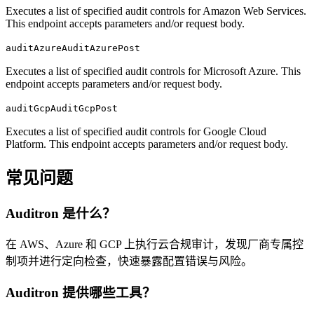
Executes a list of specified audit controls for Amazon Web Services.
This endpoint accepts parameters and/or request body.
auditAzureAuditAzurePost
Executes a list of specified audit controls for Microsoft Azure. This
endpoint accepts parameters and/or request body.
auditGcpAuditGcpPost
Executes a list of specified audit controls for Google Cloud
Platform. This endpoint accepts parameters and/or request body.
常见问题
Auditron
是什么？
在 AWS、Azure 和 GCP 上执行云合规审计，发现厂商专属控
制项并进行定向检查，快速暴露配置错误与风险。
Auditron
提供哪些工具？