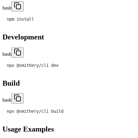
bash
Development
bash
Build
bash
Usage Examples