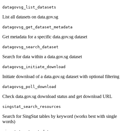
datagovsg_list_datasets
List all datasets on data.gov.sg
datagovsg_get_dataset_metadata
Get metadata for a specific data.gov.sg dataset
datagovsg_search_dataset
Search for data within a data.gov.sg dataset
datagovsg_initiate_download
Initiate download of a data.gov.sg dataset with optional filtering
datagovsg_poll_download
Check data.gov.sg download status and get download URL
singstat_search_resources
Search for SingStat tables by keyword (works best with single
words)