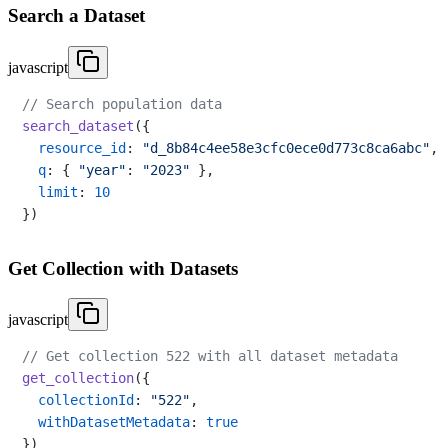
Search a Dataset
javascript
// Search population data
search_dataset
({

resource_id
: 
"d_8b84c4ee58e3cfc0ece0d773c8ca6abc"
,

q
: { 
"year"
: 
"2023"
 },

limit
: 
10
Get Collection with Datasets
javascript
// Get collection 522 with all dataset metadata
get_collection
({

collectionId
: 
"522"
,

withDatasetMetadata
: 
true