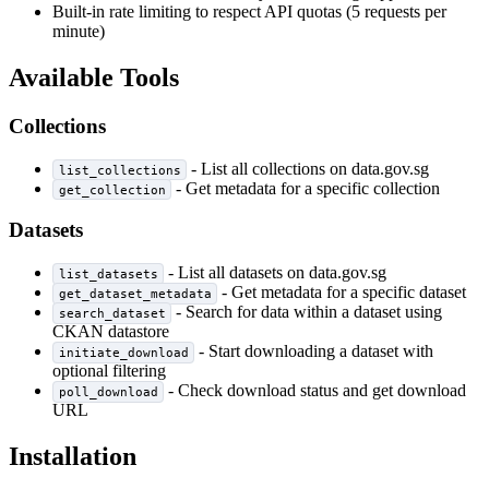
Built-in rate limiting to respect API quotas (5 requests per
minute)
Available Tools
Collections
- List all collections on data.gov.sg
list_collections
- Get metadata for a specific collection
get_collection
Datasets
- List all datasets on data.gov.sg
list_datasets
- Get metadata for a specific dataset
get_dataset_metadata
- Search for data within a dataset using
search_dataset
CKAN datastore
- Start downloading a dataset with
initiate_download
optional filtering
- Check download status and get download
poll_download
URL
Installation