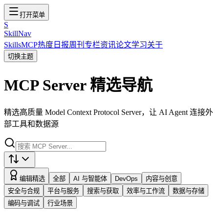
打开菜单
S
SkillNav
Skills
MCP
热度
日报
周刊
专栏
资讯
论文
学习
关于
切换主题
MCP Server 精选导航
精选高质量 Model Context Protocol Server，让 AI Agent 连接外
部工具和数据源
编辑精选
全部
AI 与智能体
DevOps
内容与创意
安全与合规
平台与服务
搜索与获取
效率与工作流
数据与存储
编码与调试
行业场景