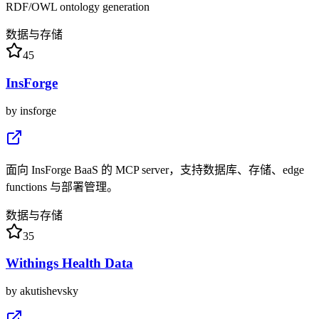
RDF/OWL ontology generation
数据与存储
45
InsForge
by
insforge
面向 InsForge BaaS 的 MCP server，支持数据库、存储、edge
functions 与部署管理。
数据与存储
35
Withings Health Data
by
akutishevsky