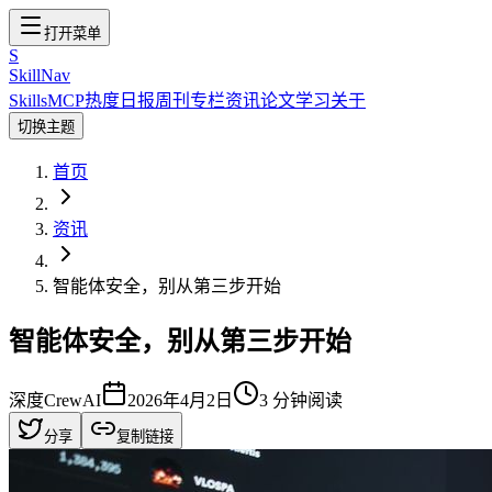
打开菜单
S
SkillNav
Skills
MCP
热度
日报
周刊
专栏
资讯
论文
学习
关于
切换主题
首页
资讯
智能体安全，别从第三步开始
智能体安全，别从第三步开始
深度
CrewAI
2026年4月2日
3
分钟阅读
分享
复制链接