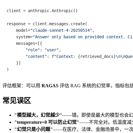
client = anthropic.Anthropic()

response = client.messages.create(

    model=
"claude-sonnet-4-20250514"
,

    system=
"Answer only based on provided context. Ci
    messages=[{

"role"
: 
"user"
,

"content"
: 
f"Context: 
{retrieved_docs}
\n\nQue
    }]

评估框架：可以用
RAGAS
评估 RAG 系统的幻觉率，指标包括 fait
常见误区
"模型越大，幻觉越少"
——错。即使是最大的模型也会
"temperature=0 可以防止幻觉"
——不完全对。低温度减少
"幻觉只是小问题"
——在医疗、法律、金融场景中，一