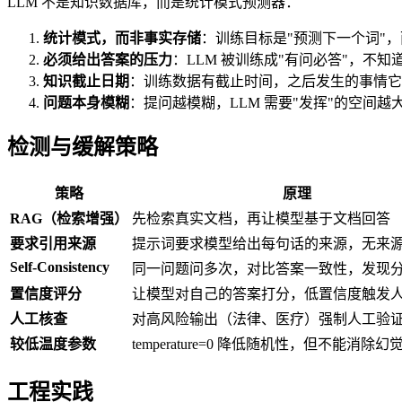
LLM 不是知识数据库，而是统计模式预测器：
统计模式，而非事实存储
：训练目标是"预测下一个词"，
必须给出答案的压力
：LLM 被训练成"有问必答"，不
知识截止日期
：训练数据有截止时间，之后发生的事情它
问题本身模糊
：提问越模糊，LLM 需要"发挥"的空间
检测与缓解策略
策略
原理
RAG（检索增强）
先检索真实文档，再让模型基于文档回答
要求引用来源
提示词要求模型给出每句话的来源，无来
Self-Consistency
同一问题问多次，对比答案一致性，发现
置信度评分
让模型对自己的答案打分，低置信度触发
人工核查
对高风险输出（法律、医疗）强制人工验
较低温度参数
temperature=0 降低随机性，但不能消除幻
工程实践