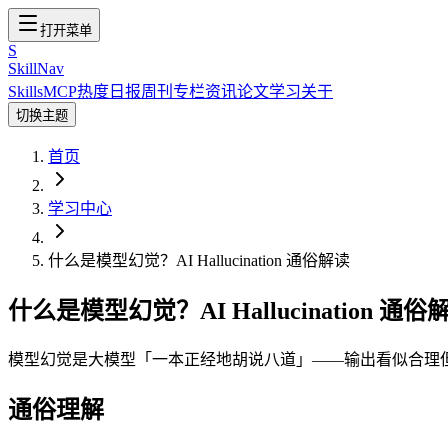
打开菜单
S
SkillNav
Skills
MCP
热度
日报
周刊
专栏
资讯
论文
学习
关于
切换主题
首页
学习中心
什么是模型幻觉？AI Hallucination 通俗解读
什么是模型幻觉？AI Hallucination 通俗
模型幻觉是大模型「一本正经地胡说八道」——输出看似合理
通俗理解