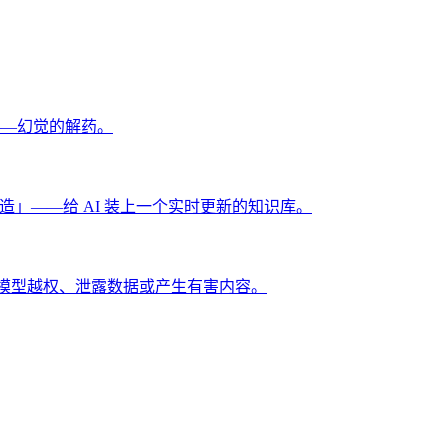
——幻觉的解药。
造」——给 AI 装上一个实时更新的知识库。
防止模型越权、泄露数据或产生有害内容。