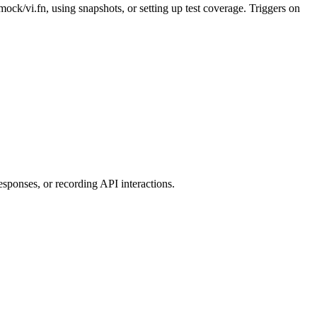
.mock/vi.fn, using snapshots, or setting up test coverage. Triggers on
ponses, or recording API interactions.