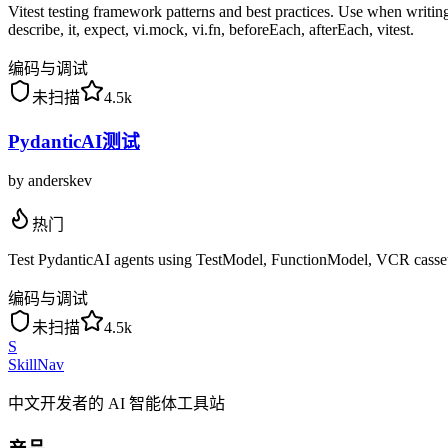
Vitest testing framework patterns and best practices. Use when writing 
describe, it, expect, vi.mock, vi.fn, beforeEach, afterEach, vitest.
编码与调试
未扫描
4.5k
PydanticAI测试
by
anderskev
热门
Test PydanticAI agents using TestModel, FunctionModel, VCR cassette
编码与调试
未扫描
4.5k
S
SkillNav
中文开发者的 AI 智能体工具站