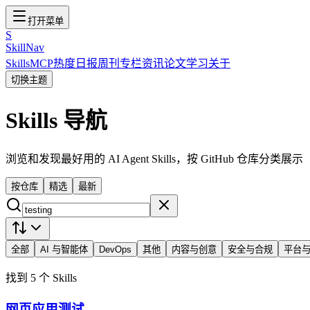
打开菜单
S
SkillNav
Skills
MCP
热度
日报
周刊
专栏
资讯
论文
学习
关于
切换主题
Skills 导航
浏览和发现最好用的 AI Agent Skills，按 GitHub 仓库分类展示
按仓库
精选
最新
全部
AI 与智能体
DevOps
其他
内容与创意
安全与合规
平台
找到 5 个 Skills
网页应用测试