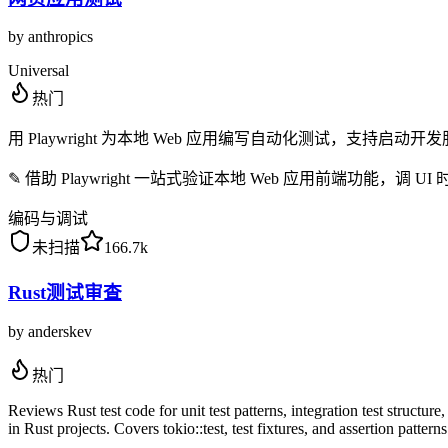
by
anthropics
Universal
热门
用 Playwright 为本地 Web 应用编写自动化测试，支
✎
借助 Playwright 一站式验证本地 Web 应用前端功能，
编码与调试
未扫描
166.7k
Rust测试审查
by
anderskev
热门
Reviews Rust test code for unit test patterns, integration test structur
in Rust projects. Covers tokio::test, test fixtures, and assertion patterns