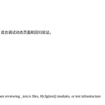
日志，适合调试动态页面和回归验证。
 reviewing _test.rs files, #[cfg(test)] modules, or test infrastructure