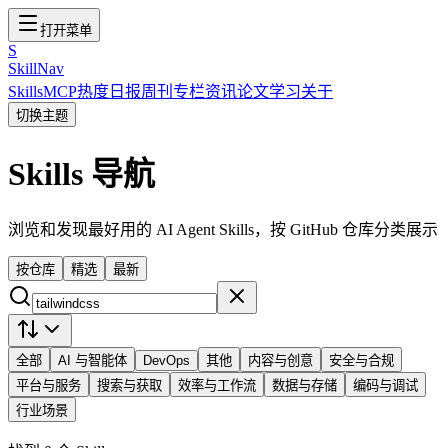
打开菜单
S
SkillNav
Skills
MCP
热度
日报
周刊
专栏
资讯
论文
学习
关于
切换主题
Skills 导航
浏览和发现最好用的 AI Agent Skills，按 GitHub 仓库分类展示
按仓库
精选
最新
全部
AI 与智能体
DevOps
其他
内容与创意
安全与合规
平台与服务
搜索与获取
效率与工作流
数据与存储
编码与调试
行业场景