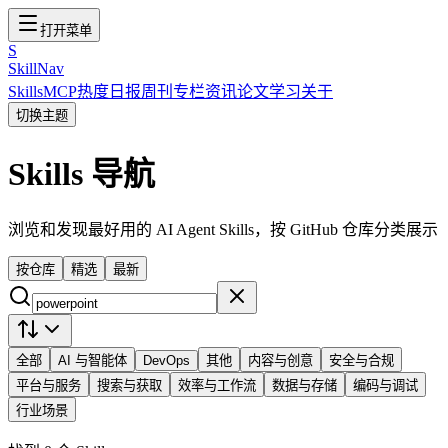
打开菜单
S
SkillNav
Skills
MCP
热度
日报
周刊
专栏
资讯
论文
学习
关于
切换主题
Skills 导航
浏览和发现最好用的 AI Agent Skills，按 GitHub 仓库分类展示
按仓库
精选
最新
全部
AI 与智能体
DevOps
其他
内容与创意
安全与合规
平台与服务
搜索与获取
效率与工作流
数据与存储
编码与调试
行业场景