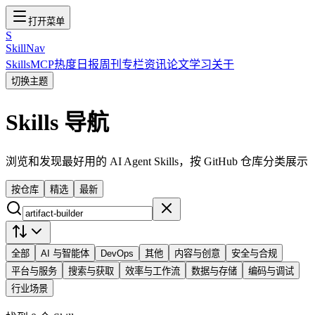
打开菜单
S
SkillNav
Skills
MCP
热度
日报
周刊
专栏
资讯
论文
学习
关于
切换主题
Skills 导航
浏览和发现最好用的 AI Agent Skills，按 GitHub 仓库分类展示
按仓库
精选
最新
全部
AI 与智能体
DevOps
其他
内容与创意
安全与合规
平台与服务
搜索与获取
效率与工作流
数据与存储
编码与调试
行业场景