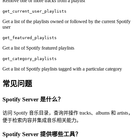
Remove one or more tracks from a playlist
get_current_user_playlists
Get a list of the playlists owned or followed by the current Spotify
user
get_featured_playlists
Get a list of Spotify featured playlists
get_category_playlists
Get a list of Spotify playlists tagged with a particular category
常见问题
Spotify Server
是什么？
访问 Spotify 音乐目录，查询并操作 tracks、albums 和 artists，
便于检索内容并集成音乐相关能力。
Spotify Server
提供哪些工具？