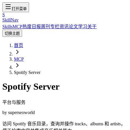
打开菜单
S
SkillNav
Skills
MCP
热度
日报
周刊
专栏
资讯
论文
学习
关于
切换主题
首页
MCP
Spotify Server
Spotify Server
平台与服务
by
superseoworld
访问 Spotify 音乐目录，查询并操作 tracks、albums 和 artists，