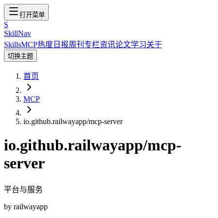
打开菜单
S
SkillNav
Skills
MCP
热度
日报
周刊
专栏
资讯
论文
学习
关于
切换主题
首页
MCP
io.github.railwayapp/mcp-server
io.github.railwayapp/mcp-
server
平台与服务
by
railwayapp