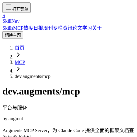
打开菜单
S
SkillNav
Skills
MCP
热度
日报
周刊
专栏
资讯
论文
学习
关于
切换主题
首页
MCP
dev.augments/mcp
dev.augments/mcp
平台与服务
by
augmnt
Augments MCP Server，为 Claude Code 提供全面的框架文档查