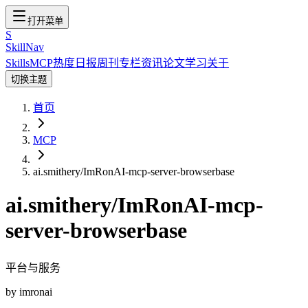
打开菜单
S
SkillNav
Skills
MCP
热度
日报
周刊
专栏
资讯
论文
学习
关于
切换主题
首页
MCP
ai.smithery/ImRonAI-mcp-server-browserbase
ai.smithery/ImRonAI-mcp-
server-browserbase
平台与服务
by
imronai