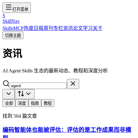
打开菜单
S
SkillNav
Skills
MCP
热度
日报
周刊
专栏
资讯
论文
学习
关于
切换主题
资讯
AI Agent Skills 生态的最新动态、教程和深度分析
全部
深度
指南
教程
找到 504 篇文章
编码智能体也能被评估：评估的是工作成果而非模