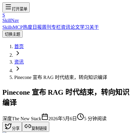
打开菜单
S
SkillNav
Skills
MCP
热度
日报
周刊
专栏
资讯
论文
学习
关于
切换主题
首页
资讯
Pinecone 宣布 RAG 时代结束，转向知识编译
Pinecone 宣布 RAG 时代结束，转向知识
编译
深度
The New Stack
2026年5月6日
5
分钟阅读
分享
复制链接