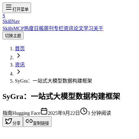
打开菜单
S
SkillNav
Skills
MCP
热度
日报
周刊
专栏
资讯
论文
学习
关于
切换主题
首页
资讯
SyGra：一站式大模型数据构建框架
SyGra：一站式大模型数据构建框架
指南
Hugging Face
2025年9月22日
3
分钟阅读
分享
复制链接