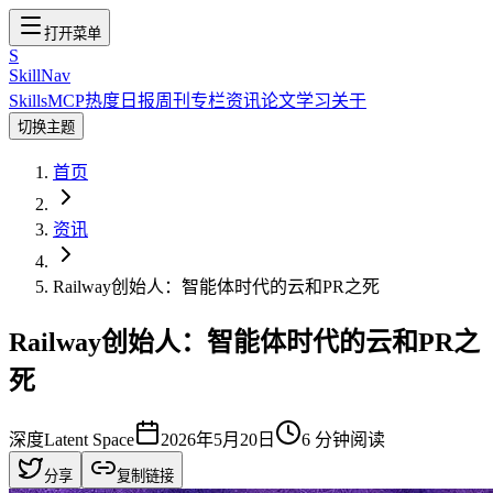
打开菜单
S
SkillNav
Skills
MCP
热度
日报
周刊
专栏
资讯
论文
学习
关于
切换主题
首页
资讯
Railway创始人：智能体时代的云和PR之死
Railway创始人：智能体时代的云和PR之
死
深度
Latent Space
2026年5月20日
6
分钟阅读
分享
复制链接