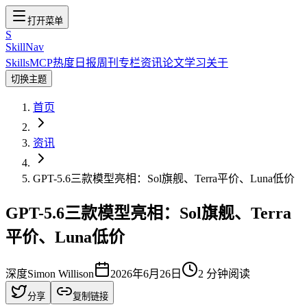
打开菜单
S
SkillNav
Skills
MCP
热度
日报
周刊
专栏
资讯
论文
学习
关于
切换主题
首页
资讯
GPT-5.6三款模型亮相：Sol旗舰、Terra平价、Luna低价
GPT-5.6三款模型亮相：Sol旗舰、Terra
平价、Luna低价
深度
Simon Willison
2026年6月26日
2
分钟阅读
分享
复制链接