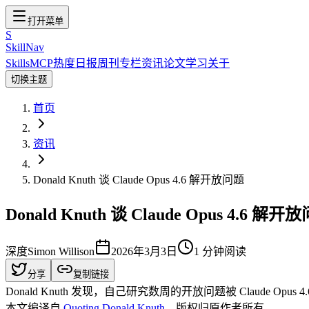
打开菜单
S
SkillNav
Skills
MCP
热度
日报
周刊
专栏
资讯
论文
学习
关于
切换主题
首页
资讯
Donald Knuth 谈 Claude Opus 4.6 解开放问题
Donald Knuth 谈 Claude Opus 4.6 解开
深度
Simon Willison
2026年3月3日
1
分钟阅读
分享
复制链接
Donald Knuth 发现，自己研究数周的开放问题被 Claude 
本文编译自
Quoting Donald Knuth
，版权归原作者所有。