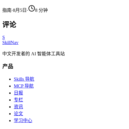
指南
·
8月5日
·
8
分钟
评论
S
SkillNav
中文开发者的 AI 智能体工具站
产品
Skills 导航
MCP 导航
日报
专栏
资讯
论文
学习中心