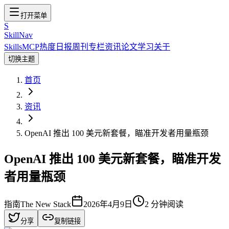
打开菜单
S
SkillNav
Skills
MCP
热度
日报
周刊
专栏
资讯
论文
学习
关于
切换主题
首页
资讯
OpenAI 推出 100 美元新套餐，瞄准开发者用量瓶颈
OpenAI 推出 100 美元新套餐，瞄准开发
者用量瓶颈
指南
The New Stack
2026年4月9日
2
分钟阅读
分享
复制链接