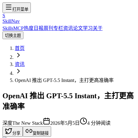
打开菜单
S
SkillNav
Skills
MCP
热度
日报
周刊
专栏
资讯
论文
学习
关于
切换主题
首页
资讯
OpenAI 推出 GPT-5.5 Instant，主打更高准确率
OpenAI 推出 GPT-5.5 Instant，主打更高
准确率
深度
The New Stack
2026年5月5日
4
分钟阅读
分享
复制链接