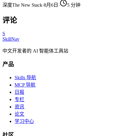
深度
The New Stack
·
8月6日
·
5
分钟
评论
S
SkillNav
中文开发者的 AI 智能体工具站
产品
Skills 导航
MCP 导航
日报
专栏
资讯
论文
学习中心
社区