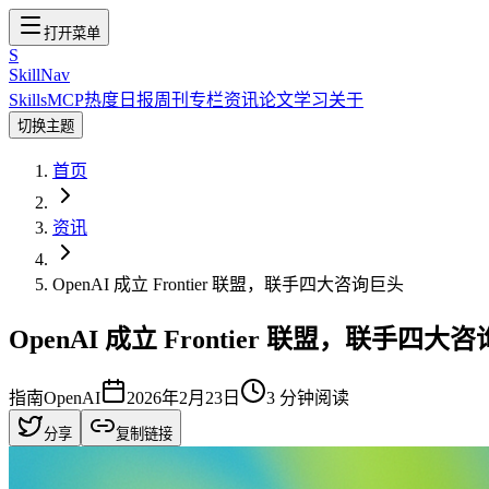
打开菜单
S
SkillNav
Skills
MCP
热度
日报
周刊
专栏
资讯
论文
学习
关于
切换主题
首页
资讯
OpenAI 成立 Frontier 联盟，联手四大咨询巨头
OpenAI 成立 Frontier 联盟，联手四大
指南
OpenAI
2026年2月23日
3
分钟阅读
分享
复制链接