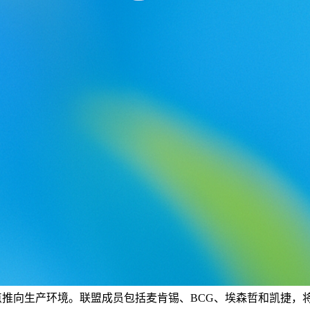
将 AI 从试点推向生产环境。联盟成员包括麦肯锡、BCG、埃森哲和凯