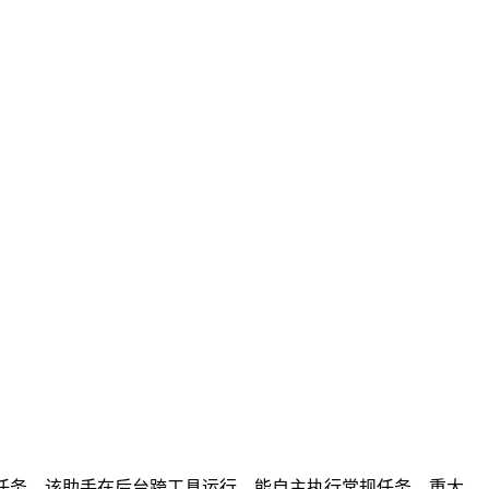
m 等平台分配和监控任务。该助手在后台跨工具运行，能自主执行常规任务，重大