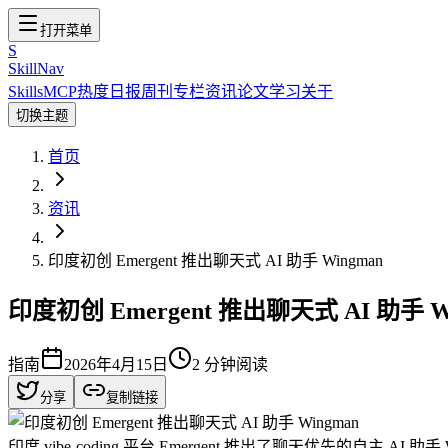
打开菜单
S
SkillNav
Skills
MCP
热度
日报
周刊
专栏
资讯
论文
学习
关于
切换主题
首页
资讯
印度初创 Emergent 推出聊天式 AI 助手 Wingman
印度初创 Emergent 推出聊天式 AI 助手 W
指南
2026年4月15日
2
分钟阅读
分享
复制链接
印度 vibe-coding 平台 Emergent 推出了聊天优先的自主