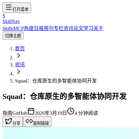
打开菜单
S
SkillNav
Skills
MCP
热度
日报
周刊
专栏
资讯
论文
学习
关于
切换主题
首页
资讯
Squad：仓库原生的多智能体协同开发
Squad：仓库原生的多智能体协同开发
指南
GitHub
2026年3月19日
4
分钟阅读
分享
复制链接