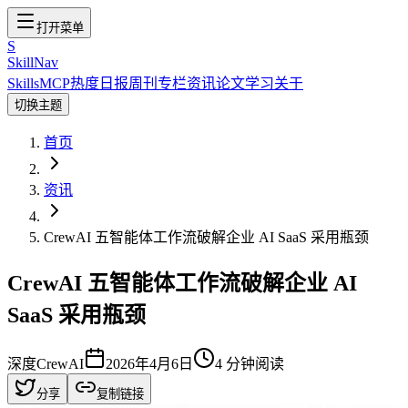
打开菜单
S
SkillNav
Skills
MCP
热度
日报
周刊
专栏
资讯
论文
学习
关于
切换主题
首页
资讯
CrewAI 五智能体工作流破解企业 AI SaaS 采用瓶颈
CrewAI 五智能体工作流破解企业 AI
SaaS 采用瓶颈
深度
CrewAI
2026年4月6日
4
分钟阅读
分享
复制链接