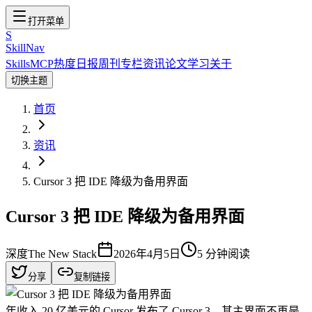
打开菜单
S
SkillNav
Skills
MCP
热度
日报
周刊
专栏
资讯
论文
学习
关于
切换主题
首页
资讯
Cursor 3 把 IDE 降级为备用界面
Cursor 3 把 IDE 降级为备用界面
深度
The New Stack
2026年4月5日
5
分钟阅读
分享
复制链接
年收入 20 亿美元的 Cursor 发布了 Cursor 3，其主界面不再是