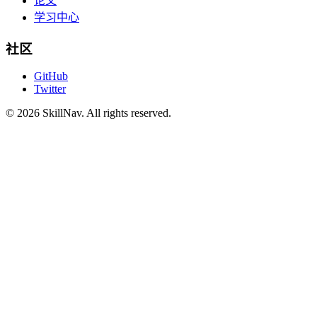
论文
学习中心
社区
GitHub
Twitter
©
2026
SkillNav
. All rights reserved.