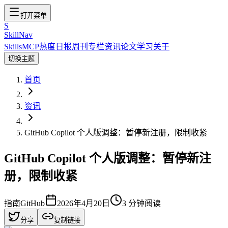
打开菜单
S
SkillNav
Skills
MCP
热度
日报
周刊
专栏
资讯
论文
学习
关于
切换主题
首页
资讯
GitHub Copilot 个人版调整：暂停新注册，限制收紧
GitHub Copilot 个人版调整：暂停新注
册，限制收紧
指南
GitHub
2026年4月20日
3
分钟阅读
分享
复制链接