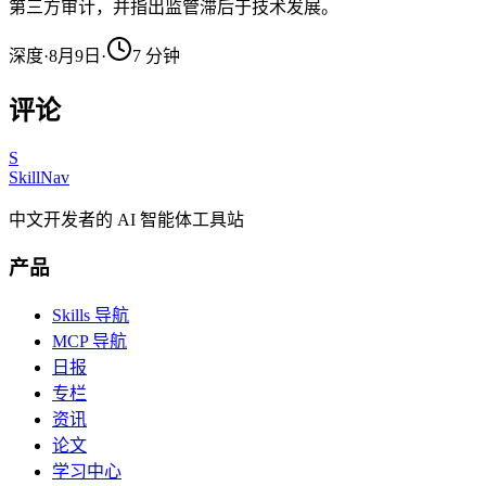
第三方审计，并指出监管滞后于技术发展。
深度
·
8月9日
·
7
分钟
评论
S
SkillNav
中文开发者的 AI 智能体工具站
产品
Skills 导航
MCP 导航
日报
专栏
资讯
论文
学习中心