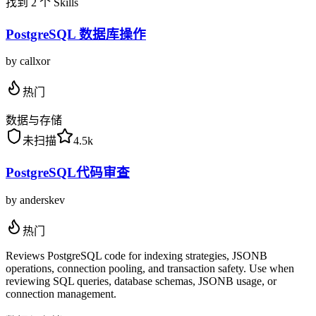
找到 2 个 Skills
PostgreSQL 数据库操作
by
callxor
热门
数据与存储
未扫描
4.5k
PostgreSQL代码审查
by
anderskev
热门
Reviews PostgreSQL code for indexing strategies, JSONB
operations, connection pooling, and transaction safety. Use when
reviewing SQL queries, database schemas, JSONB usage, or
connection management.