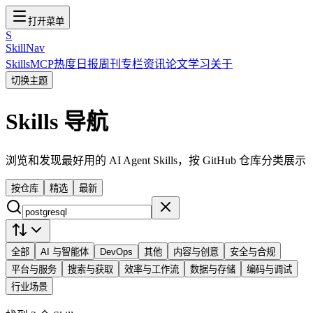
打开菜单
S
SkillNav
Skills
MCP
热度
日报
周刊
专栏
资讯
论文
学习
关于
切换主题
Skills 导航
浏览和发现最好用的 AI Agent Skills，按 GitHub 仓库分类展示
按仓库
精选
最新
全部
AI 与智能体
DevOps
其他
内容与创意
安全与合规
平台与服务
搜索与获取
效率与工作流
数据与存储
编码与调试
行业场景