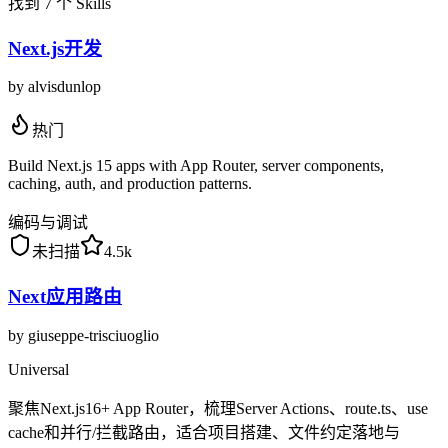
找到 7 个 Skills
Next.js开发
by
alvisdunlop
热门
Build Next.js 15 apps with App Router, server components,
caching, auth, and production patterns.
编码与调试
未扫描
4.5k
Next应用路由
by
giuseppe-trisciuoglio
Universal
聚焦Next.js16+ App Router，梳理Server Actions、route.ts、use
cache和并行/拦截路由，适合项目搭建、文件约定落地与