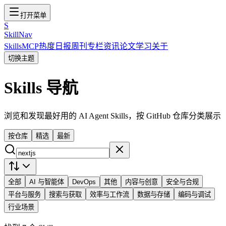
打开菜单
S
SkillNav
Skills
MCP
热度
日报
周刊
专栏
资讯
论文
学习
关于
切换主题
Skills 导航
浏览和发现最好用的 AI Agent Skills，按 GitHub 仓库分类展示
按仓库
精选
最新
全部
AI 与智能体
DevOps
其他
内容与创意
安全与合规
平台与服务
搜索与获取
效率与工作流
数据与存储
编码与调试
行业场景