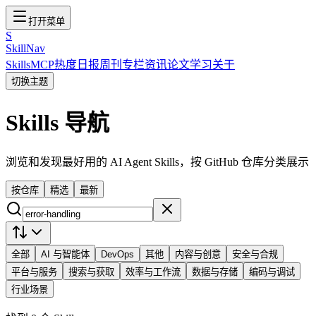
打开菜单
S
SkillNav
Skills
MCP
热度
日报
周刊
专栏
资讯
论文
学习
关于
切换主题
Skills 导航
浏览和发现最好用的 AI Agent Skills，按 GitHub 仓库分类展示
按仓库
精选
最新
全部
AI 与智能体
DevOps
其他
内容与创意
安全与合规
平台与服务
搜索与获取
效率与工作流
数据与存储
编码与调试
行业场景