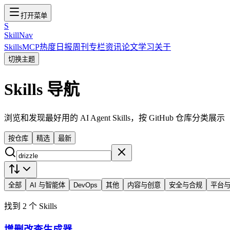
打开菜单
S
SkillNav
Skills
MCP
热度
日报
周刊
专栏
资讯
论文
学习
关于
切换主题
Skills 导航
浏览和发现最好用的 AI Agent Skills，按 GitHub 仓库分类展示
按仓库
精选
最新
全部
AI 与智能体
DevOps
其他
内容与创意
安全与合规
平台
找到 2 个 Skills
增删改查生成器