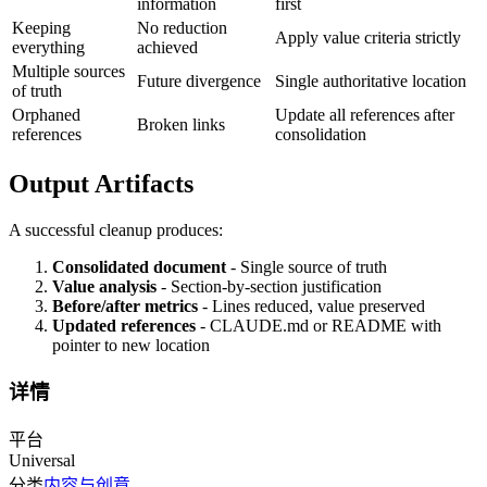
information
first
Keeping
No reduction
Apply value criteria strictly
everything
achieved
Multiple sources
Future divergence
Single authoritative location
of truth
Orphaned
Update all references after
Broken links
references
consolidation
Output Artifacts
A successful cleanup produces:
Consolidated document
- Single source of truth
Value analysis
- Section-by-section justification
Before/after metrics
- Lines reduced, value preserved
Updated references
- CLAUDE.md or README with
pointer to new location
详情
平台
Universal
分类
内容与创意