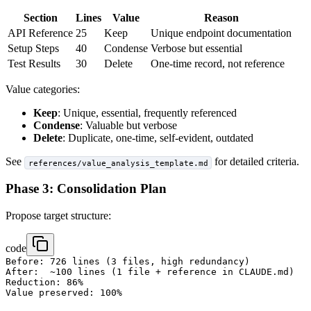
Section
Lines
Value
Reason
API Reference
25
Keep
Unique endpoint documentation
Setup Steps
40
Condense
Verbose but essential
Test Results
30
Delete
One-time record, not reference
Value categories:
Keep
: Unique, essential, frequently referenced
Condense
: Valuable but verbose
Delete
: Duplicate, one-time, self-evident, outdated
See
for detailed criteria.
references/value_analysis_template.md
Phase 3: Consolidation Plan
Propose target structure:
code
Before: 726 lines (3 files, high redundancy)

After:  ~100 lines (1 file + reference in CLAUDE.md)

Reduction: 86%
