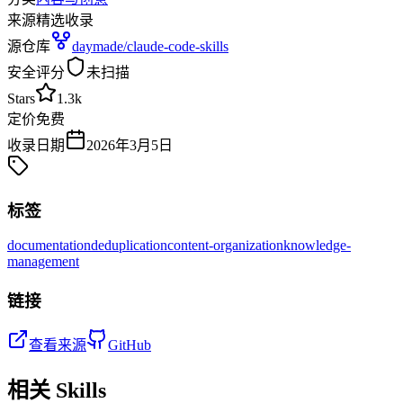
来源
精选收录
源仓库
daymade/claude-code-skills
安全评分
未扫描
Stars
1.3k
定价
免费
收录日期
2026年3月5日
标签
documentation
deduplication
content-organization
knowledge-
management
链接
查看来源
GitHub
相关 Skills