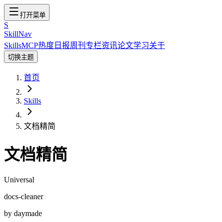
打开菜单
S
SkillNav
Skills
MCP
热度
日报
周刊
专栏
资讯
论文
学习
关于
切换主题
首页
Skills
文档精简
文档精简
Universal
docs-cleaner
by
daymade