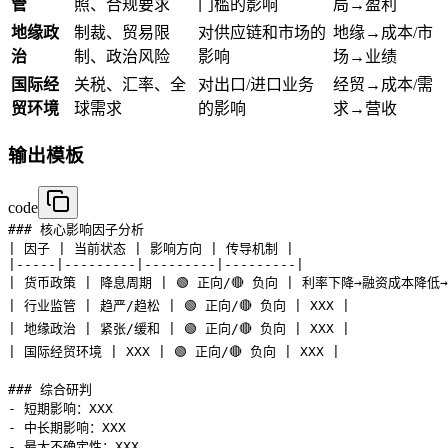
管
照、合规要求
门槛的影响
局→盈利
地缘政
制裁、贸易限
对供应链和市场的
地缘→成本/市
治
制、政治风险
影响
场→业绩
国际经
关税、汇率、全
对出口/进口业务
经贸→成本/需
贸环境
球需求
的影响
求→营收
输出模板
code
### 核心影响因子分析

| 因子 | 当前状态 | 影响方向 | 传导机制 |

|-----|---------|---------|---------|

| 货币政策 | 降息周期 | 🟢 正向/🔴 负向 | 利率下降→融资成本降低→
| 行业监管 | 趋严/趋松 | 🟢 正向/🔴 负向 | XXX |

| 地缘政治 | 紧张/缓和 | 🟢 正向/🔴 负向 | XXX |

| 国际经贸环境 | XXX | 🟢 正向/🔴 负向 | XXX |

### 综合研判

- 短期影响：XXX

- 中长期影响：XXX
