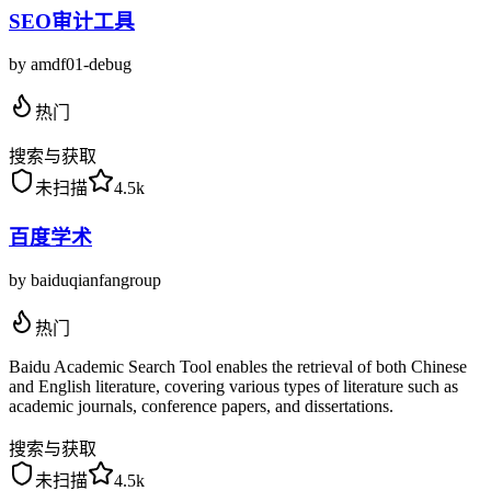
SEO审计工具
by
amdf01-debug
热门
搜索与获取
未扫描
4.5k
百度学术
by
baiduqianfangroup
热门
Baidu Academic Search Tool enables the retrieval of both Chinese
and English literature, covering various types of literature such as
academic journals, conference papers, and dissertations.
搜索与获取
未扫描
4.5k