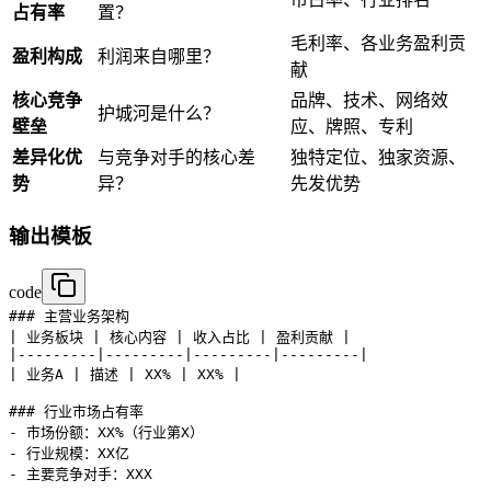
占有率
置？
毛利率、各业务盈利贡
盈利构成
利润来自哪里？
献
核心竞争
品牌、技术、网络效
护城河是什么？
壁垒
应、牌照、专利
差异化优
与竞争对手的核心差
独特定位、独家资源、
势
异？
先发优势
输出模板
code
### 主营业务架构

| 业务板块 | 核心内容 | 收入占比 | 盈利贡献 |

|---------|---------|---------|---------|

| 业务A | 描述 | XX% | XX% |

### 行业市场占有率

- 市场份额：XX%（行业第X）

- 行业规模：XX亿

- 主要竞争对手：XXX
