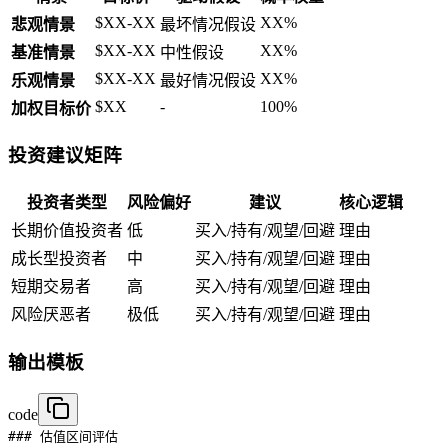
$XX-XX
XX%
悲观情景
最坏情况假设
$XX-XX
XX%
基准情景
中性假设
$XX-XX
XX%
乐观情景
最好情况假设
$XX
-
100%
加权目标价
投资建议矩阵
投资者类型
风险偏好
建议
核心逻辑
长期价值投资者
低
买入/持有/观望/回避
理由
成长型投资者
中
买入/持有/观望/回避
理由
短期交易者
高
买入/持有/观望/回避
理由
风险厌恶者
极低
买入/持有/观望/回避
理由
输出模板
code
### 估值区间评估
