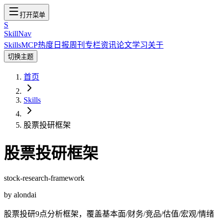
打开菜单
S
SkillNav
Skills
MCP
热度
日报
周刊
专栏
资讯
论文
学习
关于
切换主题
首页
Skills
股票投研框架
股票投研框架
stock-research-framework
by
alondai
股票投研9点分析框架，覆盖基本面/财务/竞品/估值/宏观/情绪