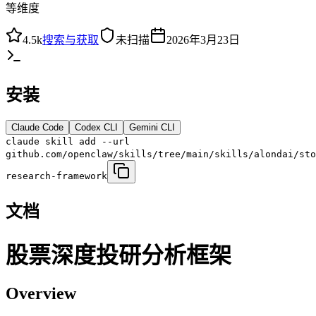
等维度
4.5k
搜索与获取
未扫描
2026年3月23日
安装
Claude Code
Codex CLI
Gemini CLI
claude skill add --url
github.com/openclaw/skills/tree/main/skills/alondai/sto
research-framework
文档
股票深度投研分析框架
Overview