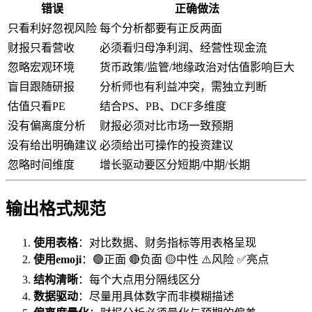
错误
正确做法
只看利好忽视风险
每个分析都要有正反两面
财报只看营收
必须看归母净利润、经营性现金流
忽略宏观环境
货币政策/监管/地缘政治对估值影响巨大
盲目跟随研报
分析师也有利益冲突，需独立判断
估值只看PE
结合PS、PB、DCF多维度
没有偏离度分析
财报必须对比市场一致预期
没有给出明确建议
必须给出可操作的投资建议
忽略时间维度
增长驱动要区分短期/中期/长期
输出格式规范
使用表格
：对比数据、财务指标等用表格呈现
使用emoji
：🟢正面 🔴负面 🟡中性 ⚠️风险 ✅亮点
结构清晰
：每个大点用分隔线区分
数据驱动
：尽量用具体数字而非模糊描述