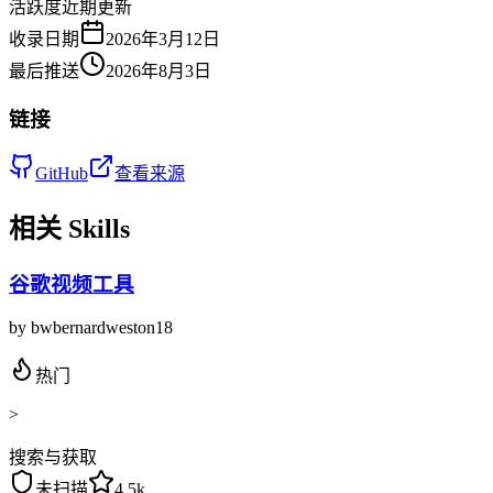
活跃度
近期更新
收录日期
2026年3月12日
最后推送
2026年8月3日
链接
GitHub
查看来源
相关 Skills
谷歌视频工具
by
bwbernardweston18
热门
>
搜索与获取
未扫描
4.5k