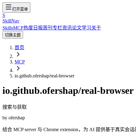
打开菜单
S
SkillNav
Skills
MCP
热度
日报
周刊
专栏
资讯
论文
学习
关于
切换主题
首页
MCP
io.github.ofershap/real-browser
io.github.ofershap/real-browser
搜索与获取
by
ofershap
结合 MCP server 与 Chrome extension，为 AI 提供基