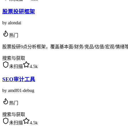
股票投研框架
by
alondai
热门
股票投研9点分析框架，覆盖基本面/财务/竞品/估值/宏观/情绪
搜索与获取
未扫描
4.5k
SEO审计工具
by
amdf01-debug
热门
搜索与获取
未扫描
4.5k