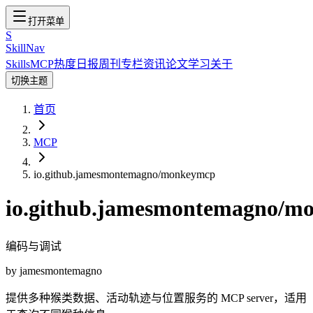
打开菜单
S
SkillNav
Skills
MCP
热度
日报
周刊
专栏
资讯
论文
学习
关于
切换主题
首页
MCP
io.github.jamesmontemagno/monkeymcp
io.github.jamesmontemagno/m
编码与调试
by
jamesmontemagno
提供多种猴类数据、活动轨迹与位置服务的 MCP server，适用