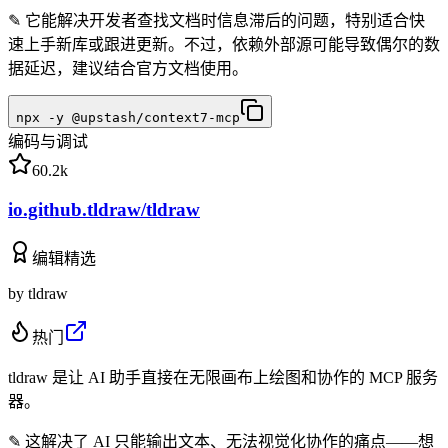
✎
它能解决开发者查找文档时信息滞后的问题，特别适合快
速上手新库或跟进更新。不过，依赖外部源可能导致偶尔的数
据延迟，建议结合官方文档使用。
npx -y @upstash/context7-mcp
编码与调试
60.2k
io.github.tldraw/tldraw
编辑精选
by
tldraw
热门
tldraw 是让 AI 助手直接在无限画布上绘图和协作的 MCP 服务
器。
✎
这解决了 AI 只能输出文本、无法视觉化协作的痛点——想