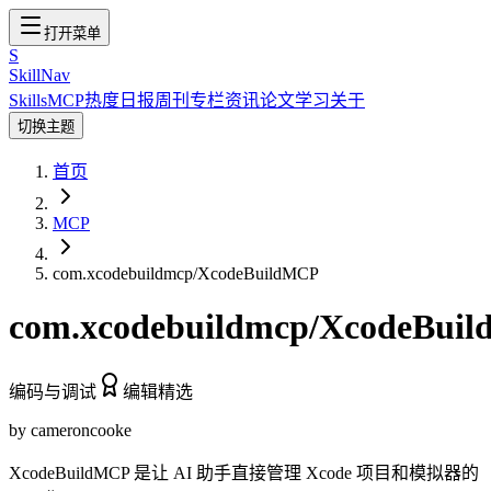
打开菜单
S
SkillNav
Skills
MCP
热度
日报
周刊
专栏
资讯
论文
学习
关于
切换主题
首页
MCP
com.xcodebuildmcp/XcodeBuildMCP
com.xcodebuildmcp/XcodeBui
编码与调试
编辑精选
by
cameroncooke
XcodeBuildMCP 是让 AI 助手直接管理 Xcode 项目和模拟器的