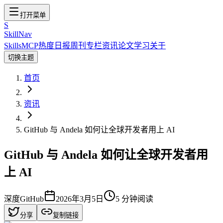
打开菜单
S
SkillNav
Skills
MCP
热度
日报
周刊
专栏
资讯
论文
学习
关于
切换主题
首页
资讯
GitHub 与 Andela 如何让全球开发者用上 AI
GitHub 与 Andela 如何让全球开发者用
上 AI
深度
GitHub
2026年3月5日
5
分钟阅读
分享
复制链接