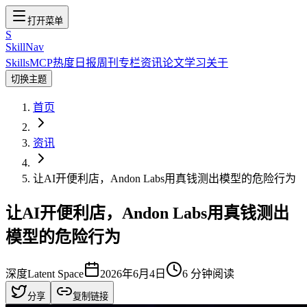
打开菜单
S
SkillNav
Skills
MCP
热度
日报
周刊
专栏
资讯
论文
学习
关于
切换主题
首页
资讯
让AI开便利店，Andon Labs用真钱测出模型的危险行为
让AI开便利店，Andon Labs用真钱测出
模型的危险行为
深度
Latent Space
2026年6月4日
6
分钟阅读
分享
复制链接