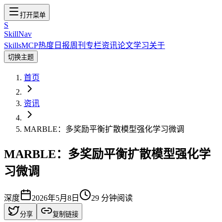
打开菜单
S
SkillNav
Skills
MCP
热度
日报
周刊
专栏
资讯
论文
学习
关于
切换主题
首页
资讯
MARBLE：多奖励平衡扩散模型强化学习微调
MARBLE：多奖励平衡扩散模型强化学
习微调
深度
2026年5月8日
29
分钟阅读
分享
复制链接