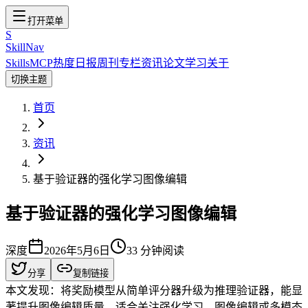
打开菜单
S
SkillNav
Skills
MCP
热度
日报
周刊
专栏
资讯
论文
学习
关于
切换主题
首页
资讯
基于验证器的强化学习图像编辑
基于验证器的强化学习图像编辑
深度
2026年5月6日
33
分钟阅读
分享
复制链接
本文发现：将奖励模型从简单评分器升级为推理验证器，能显
著提升图像编辑质量。适合关注强化学习、图像编辑或多模态