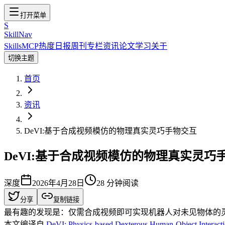
打开菜单
S
SkillNav
Skills
MCP
热度
日报
周刊
专栏
资讯
论文
学习
关于
切换主题
首页
资讯
DeVI:基于合成视频模仿的物理真实灵巧手物交互
DeVI:基于合成视频模仿的物理真实灵巧
深度
2026年4月28日
28
分钟阅读
分享
复制链接
最有趣的发现是：仅需合成视频即可实现机器人对未见物体的
本文编译自
DeVI: Physics-based Dexterous Human-Object Interactio