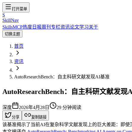
打开菜单
S
SkillNav
Skills
MCP
热度
日报
周刊
专栏
资讯
论文
学习
关于
切换主题
首页
资讯
AutoResearchBench：自主科研文献发现AI基准
AutoResearchBench：自主科研文献发现
深度
2026年4月28日
29
分钟阅读
分享
复制链接
该基准揭示了当前AI在复杂科学文献发现上的巨大差距：即
本文编译自
AutoResearchBench: Benchmarking AI Agents on Comple