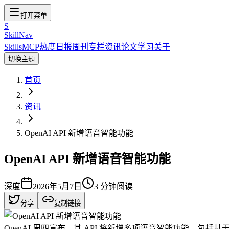
打开菜单
S
SkillNav
Skills
MCP
热度
日报
周刊
专栏
资讯
论文
学习
关于
切换主题
首页
资讯
OpenAI API 新增语音智能功能
OpenAI API 新增语音智能功能
深度
2026年5月7日
3
分钟阅读
分享
复制链接
OpenAI 周四宣布，其 API 将新增多项语音智能功能，包括基于 GPT-5