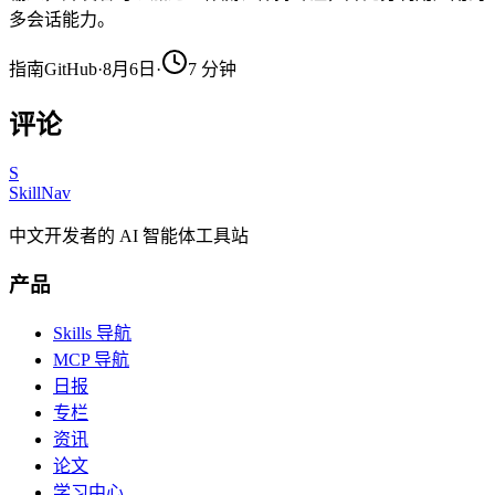
多会话能力。
指南
GitHub
·
8月6日
·
7
分钟
评论
S
SkillNav
中文开发者的 AI 智能体工具站
产品
Skills 导航
MCP 导航
日报
专栏
资讯
论文
学习中心