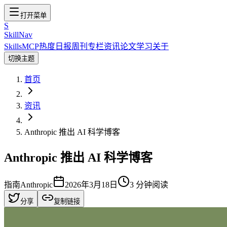
打开菜单
S
SkillNav
Skills
MCP
热度
日报
周刊
专栏
资讯
论文
学习
关于
切换主题
首页
资讯
Anthropic 推出 AI 科学博客
Anthropic 推出 AI 科学博客
指南
Anthropic
2026年3月18日
3
分钟阅读
分享
复制链接