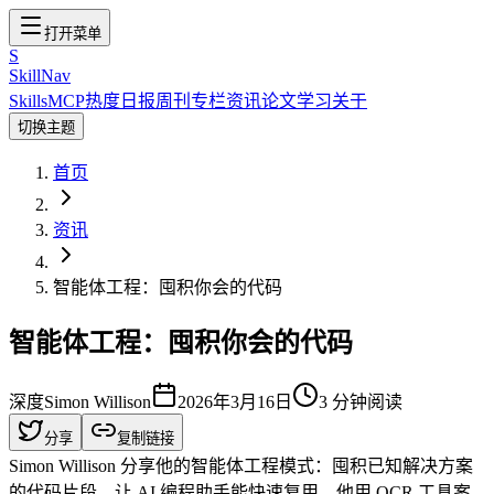
打开菜单
S
SkillNav
Skills
MCP
热度
日报
周刊
专栏
资讯
论文
学习
关于
切换主题
首页
资讯
智能体工程：囤积你会的代码
智能体工程：囤积你会的代码
深度
Simon Willison
2026年3月16日
3
分钟阅读
分享
复制链接
Simon Willison 分享他的智能体工程模式：囤积已知解决方案
的代码片段，让 AI 编程助手能快速复用。他用 OCR 工具案