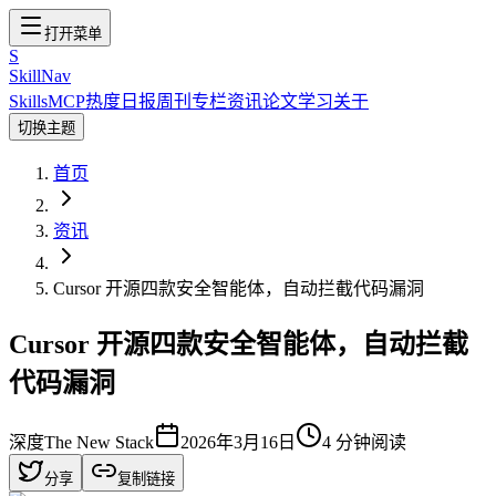
打开菜单
S
SkillNav
Skills
MCP
热度
日报
周刊
专栏
资讯
论文
学习
关于
切换主题
首页
资讯
Cursor 开源四款安全智能体，自动拦截代码漏洞
Cursor 开源四款安全智能体，自动拦截
代码漏洞
深度
The New Stack
2026年3月16日
4
分钟阅读
分享
复制链接