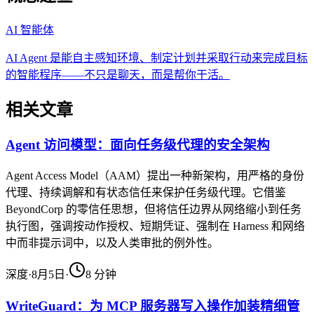
AI 智能体
AI Agent 是能自主感知环境、制定计划并采取行动来完成目标
的智能程序——不只是聊天，而是帮你干活。
相关文章
Agent 访问模型：面向任务级代理的安全架构
Agent Access Model（AAM）提出一种新架构，用严格的身份
代理、持续调解和有状态信任来保护任务级代理。它借鉴
BeyondCorp 的零信任思想，但将信任边界从网络缩小到任务
执行图，强调按动作授权、短期凭证、强制在 Harness 和网络
中而非提示词中，以及人类审批的例外性。
深度
·
8月5日
·
8
分钟
WriteGuard：为 MCP 服务器写入操作加装精细管